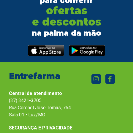
para conferir
ofertas
e descontos
na palma da mão
Entrefarma
Central de atendimento
(37) 3421-3705
Rua Coronel José Tomas, 764
Sala 01 • Luz/MG
SEGURANÇA E PRIVACIDADE