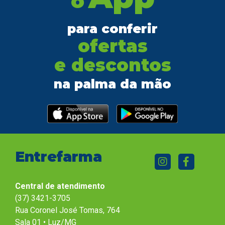
o
para conferir
ofertas
e descontos
na palma da mão
Entrefarma
Central de atendimento
(37) 3421-3705
Rua Coronel José Tomas, 764
Sala 01 • Luz/MG