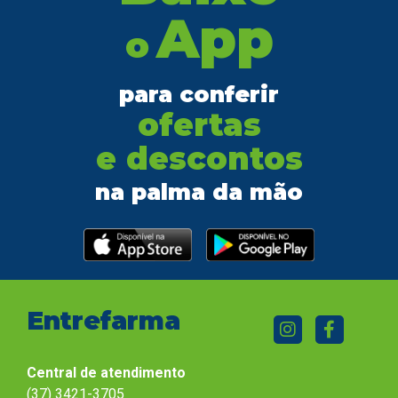
App
o
para conferir
ofertas
e descontos
na palma da mão
Entrefarma
Central de atendimento
(37) 3421-3705